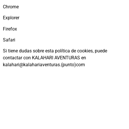
Chrome
Explorer
Firefox
Safari
Si tiene dudas sobre esta política de cookies, puede
contactar con KALAHARI AVENTURAS en
kalahari@kalahariaventuras.(punto)com
Sobre Nosotros
En Kalahari Aventuras cumplimos 30 años entregándonos a nuestros
clientes para que sus experiencias tanto en el río como en la naturaleza sean
las mejores vividas.