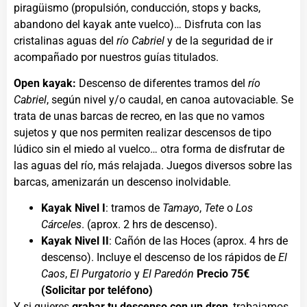
piragüismo (propulsión, conducción, stops y backs,
abandono del kayak ante vuelco)… Disfruta con las
cristalinas aguas del
río Cabriel
y de la seguridad de ir
acompañado por nuestros guías titulados.
Open kayak:
Descenso de diferentes tramos del
río
Cabriel
, según nivel y/o caudal, en canoa autovaciable. Se
trata de unas barcas de recreo, en las que no vamos
sujetos y que nos permiten realizar descensos de tipo
lúdico sin el miedo al vuelco… otra forma de disfrutar de
las aguas del río, más relajada. Juegos diversos sobre las
barcas, amenizarán un descenso inolvidable.
Kayak Nivel I
: tramos de
Tamayo
,
Tete
o
Los
Cárceles
. (aprox. 2 hrs de descenso).
Kayak Nivel II
: Cañón de las Hoces (aprox. 4 hrs de
descenso). Incluye el descenso de los rápidos de
El
Caos
,
El Purgatorio
y
El Paredón
Precio 75€
(Solicitar por teléfono)
Y si quieres
grabar tu descenso con un dron
, trabajamos