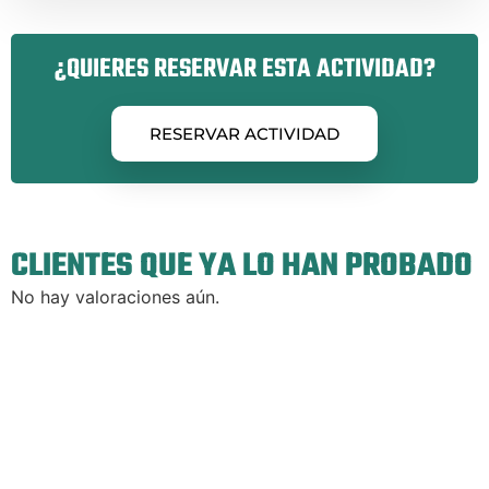
¿QUIERES RESERVAR ESTA ACTIVIDAD?
RESERVAR ACTIVIDAD
CLIENTES QUE YA LO HAN PROBADO
No hay valoraciones aún.
Sobre Nosotros
En Kalahari Aventuras cumplimos 30 años entregándonos a nuestros
clientes para que sus experiencias tanto en el río como en la naturaleza sean
las mejores vividas.