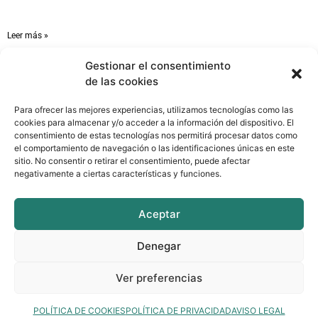
Isla Jabalí: cómo llegar y qué esperar de la expedición
Leer más »
Gestionar el consentimiento
Contacto
de las cookies
Para ofrecer las mejores experiencias, utilizamos tecnologías como las
cookies para almacenar y/o acceder a la información del dispositivo. El
consentimiento de estas tecnologías nos permitirá procesar datos como
C/ Paso del Rey, s/n. 46310 Venta del Moro
el comportamiento de navegación o las identificaciones únicas en este
sitio. No consentir o retirar el consentimiento, puede afectar
negativamente a ciertas características y funciones.
606 414 985
Aceptar
kalahari@kalahariaventuras.com
Denegar
Ver preferencias
Posicionamiento SEO por la
Agencia SEO Marseo Agency
Aviso legal
Política de privacidad
Política de cookies
Cancelación y reservas
POLÍTICA DE COOKIES
POLÍTICA DE PRIVACIDAD
AVISO LEGAL