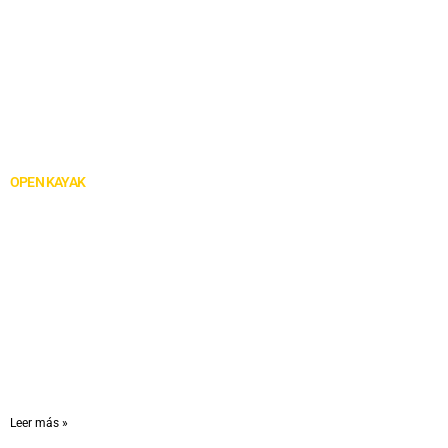
Nuestras Aventuras
SUP EN RÍOS
RAFTING
PUENTING
OPEN KAYAK
KAYAK
SUPERVIVENCIA
CANOA CANADIENSE
BARRANCO ACUÁTICO
Blog
Expedición a la Isla Jabalí: vive la experiencia más extrema
de tu vida
Leer más »